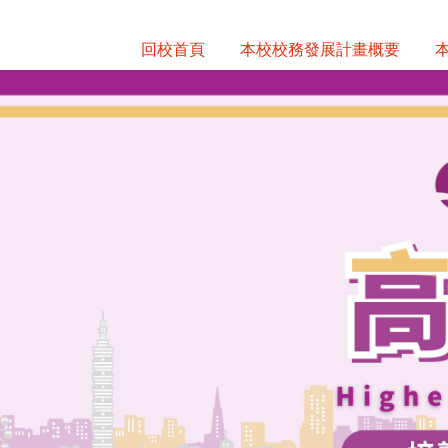
跳
到
回校首頁
本校校務發展計畫概要
主
要
內
容
區