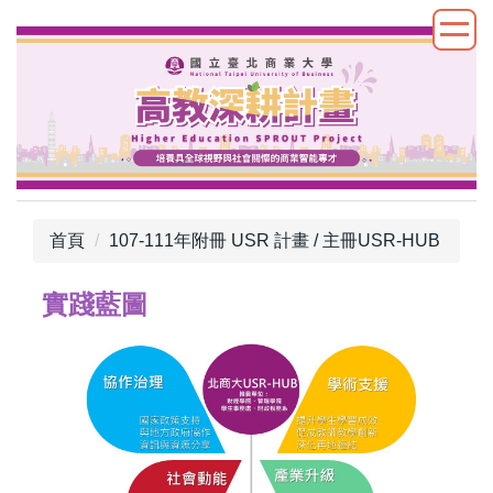
跳
到
主
要
內
容
區
首頁
107-111年附冊 USR 計畫 / 主冊USR-HUB
實踐藍圖